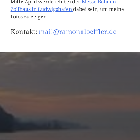
Mitte April werde ich bei der
Messe Bolu im
Zollhaus in Ludwigshafen
dabei sein, um meine
Fotos zu zeigen.
Kontakt:
mail@ramonaloeffler.de
BODMAN-LUDWIGSHAFEN
RADOLFZELL
SCHWÄNE, ENTEN UND CO.
DIE STOCKACHER STADT-STÖRCHE