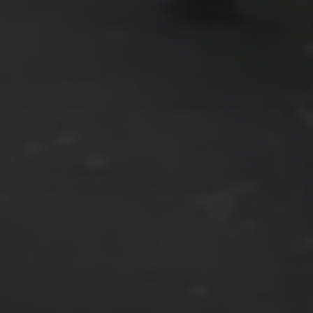
OKTOBER 13, 2024
AUSSTELLUNG IN
STOCKACH LÄUFT JETZT
BODMAN-LUDWIGSHAFEN
RADOLFZELL
SCHWÄNE, ENTEN UND CO.